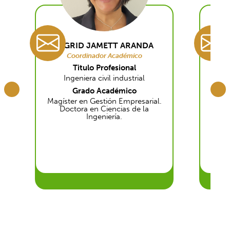
ingrid.jamett@uantof.cl
pau
INGRID JAMETT ARANDA
PAU
Coordinador Académico
Titulo Profesional
Ingeniera civil industrial
Grado Académico
Magíster en Gestión Empresarial.
M
Doctora en Ciencias de la
Ingeniería.