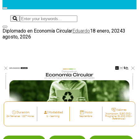
Diplomado en Economía Circular
Eduardo
18 enero, 2024
3
agosto, 2026
Valores
Duración
Modalidad
Inicio
Inscripción: $180.000.-
24 Semanas / 227 Horas
b - learning
Septiembre
Programa: $1.200.000.-
(Referencial)