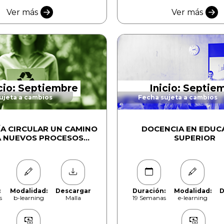
Ver más
Ver más
icio: Septiembre
Inicio: Septie
ujeta a cambios
Fecha sujeta a cambios
A CIRCULAR UN CAMINO
DOCENCIA EN EDUC
A NUEVOS PROCESOS
SUPERIOR
SUSTENTABLES
:
Modalidad:
Descargar
Duración:
Modalidad:
D
s
b-learning
Malla
19 Semanas
e-learning