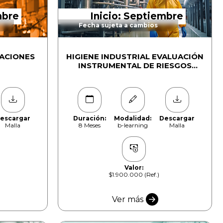
mbre
Inicio: Septiembre
Fecha sujeta a cambios
RACIONES
HIGIENE INDUSTRIAL EVALUACIÓN
INSTRUMENTAL DE RIESGOS
LABORALES
escargar
Duración:
Modalidad:
Descargar
Malla
8 Meses
b-learning
Malla
Valor:
$1.900.000 (Ref.)
Ver más