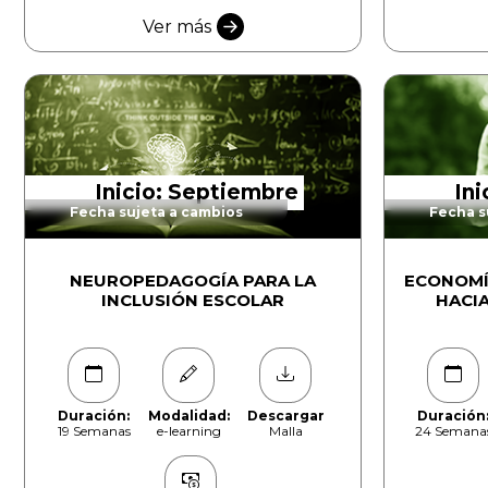
Ver más
Inicio: Septiembre
In
Fecha sujeta a cambios
Fecha s
NEUROPEDAGOGÍA PARA LA
ECONOMÍ
INCLUSIÓN ESCOLAR
HACI
Duración:
Modalidad:
Descargar
Duración
19 Semanas
e-learning
Malla
24 Semana