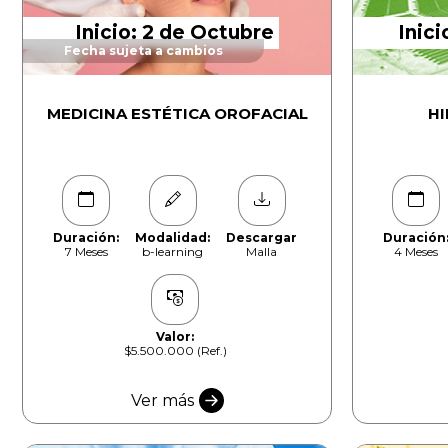
Inicio: 2 de Octubre
Inici
Fecha sujeta a cambios
MEDICINA ESTÉTICA OROFACIAL
H
Duración:
Modalidad:
Descargar
Duración
7 Meses
b-learning
Malla
4 Meses
Valor:
$5.500.000 (Ref.)
Ver más