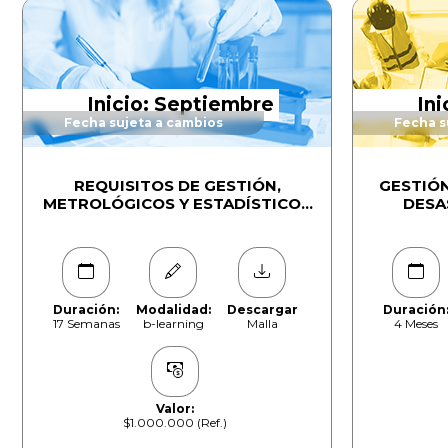
Inicio: Septiembre
In
Fecha sujeta a cambios
Fecha s
REQUISITOS DE GESTIÓN,
GESTIÓN
METROLÓGICOS Y ESTADÍSTICOS
DESA
EN LABORATORIOS DE ENSAYO
Duración:
Modalidad:
Descargar
Duración
17 Semanas
b-learning
Malla
4 Meses
Valor:
$1.000.000 (Ref.)