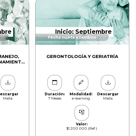
mbre
Inicio: Septiembre
Fecha sujeta a cambios
MANEJO,
GERONTOLOGÍA Y GERIATRÍA
NAMIENTO
GROSAS
QUETADO
escargar
Duración:
Modalidad:
Descargar
Malla
7 Meses
e-learning
Malla
Valor:
$1.200.000 (Ref.)