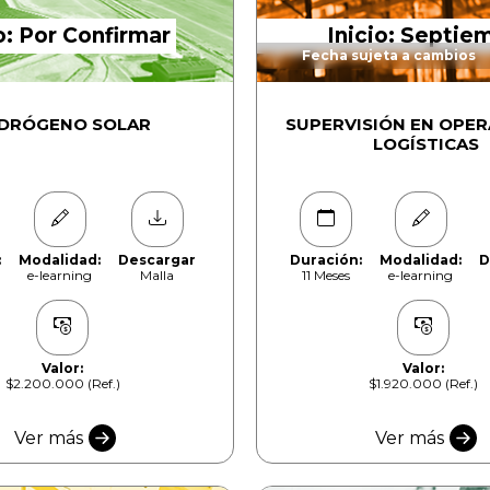
o: Por Confirmar
Inicio: Septie
Fecha sujeta a cambios
IDRÓGENO SOLAR
SUPERVISIÓN EN OPE
LOGÍSTICAS
:
Modalidad:
Descargar
Duración:
Modalidad:
D
e-learning
Malla
11 Meses
e-learning
Valor:
Valor:
$2.200.000 (Ref.)
$1.920.000 (Ref.)
Ver más
Ver más