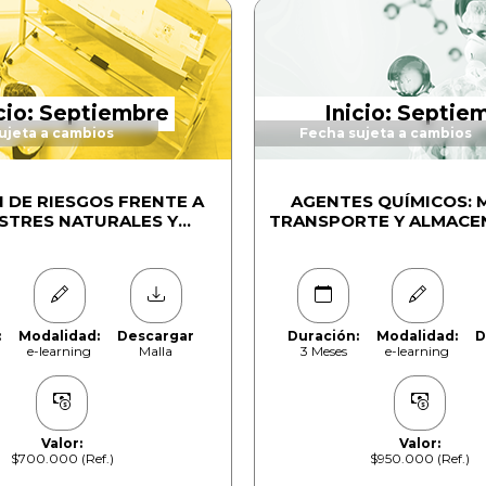
icio: Septiembre
Inicio: Septie
ujeta a cambios
Fecha sujeta a cambios
 DE RIESGOS FRENTE A
AGENTES QUÍMICOS: 
STRES NATURALES Y
TRANSPORTE Y ALMACE
EMERGENCIAS
DE SUSTANCIAS PELI
CLASIFICACIÓN Y ETI
SGA-GHS
:
Modalidad:
Descargar
Duración:
Modalidad:
D
e-learning
Malla
3 Meses
e-learning
Valor:
Valor:
$700.000 (Ref.)
$950.000 (Ref.)