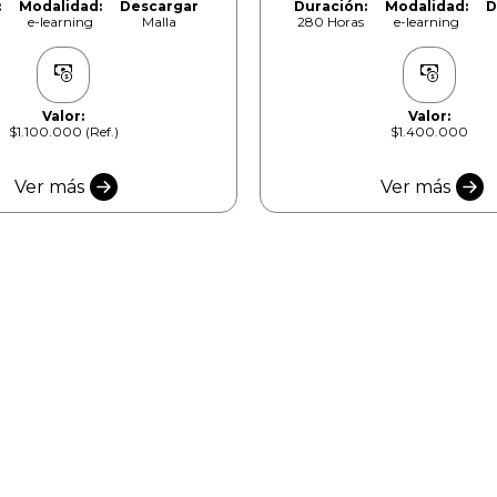
:
Modalidad:
Descargar
Duración:
Modalidad:
D
e-learning
Malla
280 Horas
e-learning
Valor:
Valor:
$1.100.000 (Ref.)
$1.400.000
Ver más
Ver más