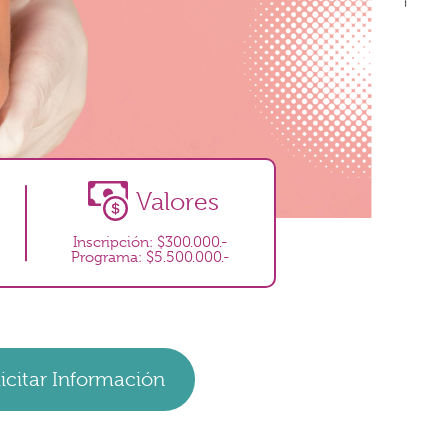
Valores
Inscripción: $300.000.-
Programa: $5.500.000.-
licitar Información