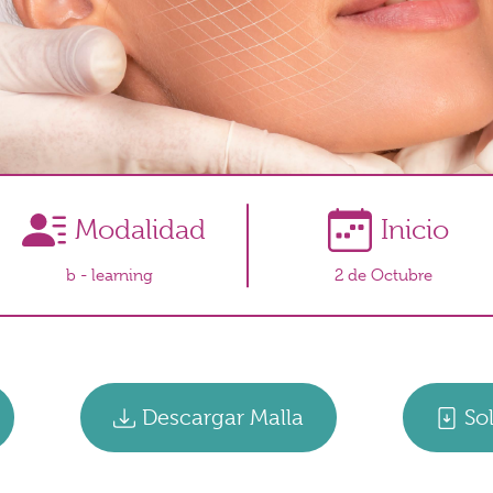
Modalidad
Inicio
b - learning
2 de Octubre
Descargar Malla
So