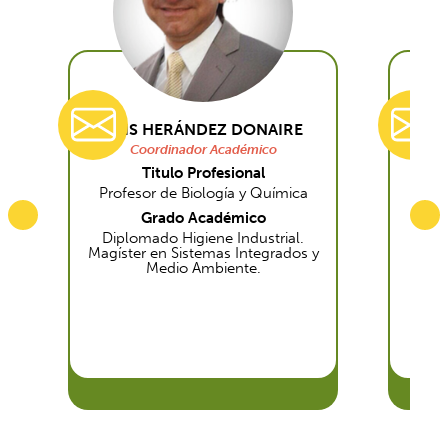
luis.hernandez@uantof.cl
LUIS HERÁNDEZ DONAIRE
J
Coordinador Académico
Titulo Profesional
Profesor de Biología y Química
In
Grado Académico
Diplomado Higiene Industrial.
Magíster en Sistemas Integrados y
Mag
Medio Ambiente.
Ma