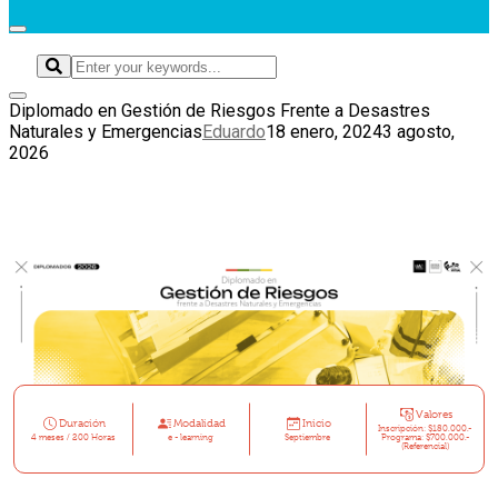
Diplomado en Gestión de Riesgos Frente a Desastres
Naturales y Emergencias
Eduardo
18 enero, 2024
3 agosto,
2026
Valores
Duración
Modalidad
Inicio
Inscripción: $180.000.-
4 meses / 200 Horas
e - learning
Septiembre
Programa: $700.000.-
(Referencial)