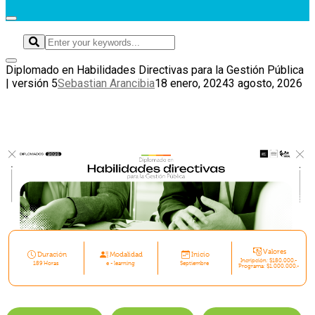
Diplomado en Habilidades Directivas para la Gestión Pública
| versión 5
Sebastian Arancibia
18 enero, 2024
3 agosto, 2026
Valores
Duración
Modalidad
Inicio
Incripción: $180.000.-
189 Horas
e - learning
Septiembre
Programa: $1.000.000.-