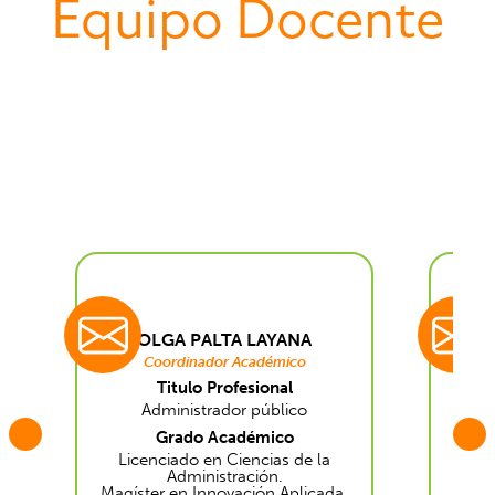
Equipo Docente
olga.palta@uantof.cl
ri
OLGA PALTA LAYANA
RI
Coordinador Académico
Titulo Profesional
Administrador público
Grado Académico
Licenciado en Ciencias de la
Lic
Administración.
Magíster en Innovación Aplicada.
Mag