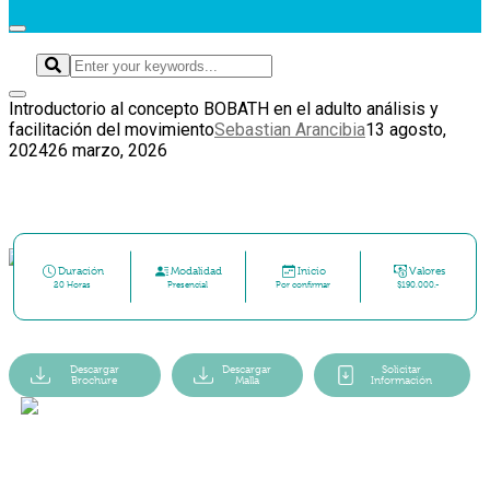
Introductorio al concepto BOBATH en el adulto análisis y
facilitación del movimiento
Sebastian Arancibia
13 agosto,
2024
26 marzo, 2026
Duración
Modalidad
Inicio
Valores
20 Horas
Presencial
Por confirmar
$190.000.-
Descargar
Descargar
Solicitar
Brochure
Malla
Información