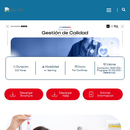
Valores
Duración
Modalidad
Inicio
Inscripción: $180.000.-
210 Horas
e - learning
Por Confirmar
Programa: $1.100.000.-
(Referencial)
Descargar
Descargar
Solicitar
Brochure
Malla
Información