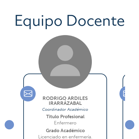
Equipo Docente
rodrigo.ardiles@uantof.cl
m
RODRIGO ARDILES
MIL
IRARRÁZABAL
Coordinador Académico
Titulo Profesional
E
Enfermero
Grado Académico
Magis
co
Licenciado en enfermería.